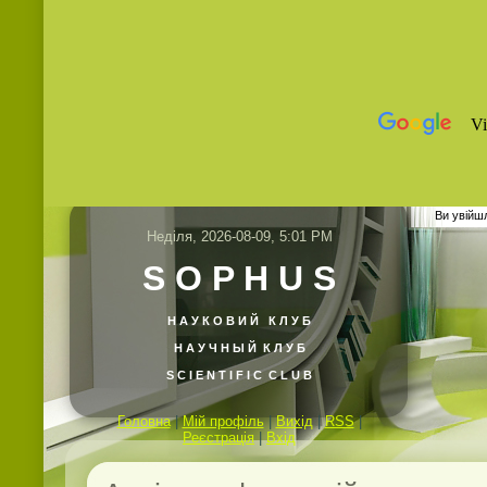
Ви увійш
Неділя, 2026-08-09, 5:01 PM
S O P H U S
Н А У К О В И Й
К Л У Б
Н А У Ч Н Ы Й К Л У Б
S C I E N T I F I C C L U B
Головна
|
Мій профіль
|
Вихід
|
RSS
|
Реєстрація
|
Вхід