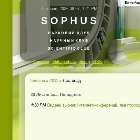
Ви увійш
П`ятниця, 2026-08-07, 1:21 PM
S O P H U S
Н А У К О В И Й
К Л У Б
Н А У Ч Н Ы Й К Л У Б
S C I E N T I F I C C L U B
Головна
|
Мій профіль
|
Вихід
|
RSS
|
Реєстрація
|
Вхід
Головна
»
2011
»
Листопад
28 Листопада, Понеділок
4:30 PM
Видано збірник Інтернет-конференції, яка прохо