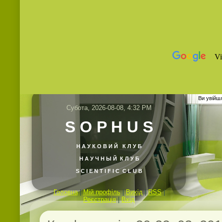
Ви увійш
Субота, 2026-08-08, 4:32 PM
S O P H U S
Н А У К О В И Й
К Л У Б
Н А У Ч Н Ы Й К Л У Б
S C I E N T I F I C C L U B
Головна
|
Мій профіль
|
Вихід
|
RSS
|
Реєстрація
|
Вхід