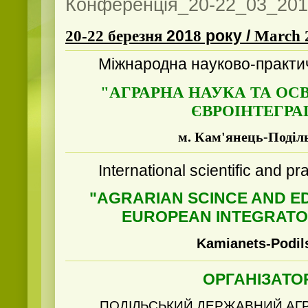
Конференція_20-22_03_20
20
-
22 березня
201
8
року /
March
Міжнародна науково-практи
"АГРАРНА НАУКА ТА ОС
ЄВРОІНТЕГРАЦ
м. Кам'янець-Поділ
International scientific and pr
"
AGRARIAN SCINCE AND ED
EUROPEAN INTEGRATO
Kamianets-Podil
ОРГАНІЗАТО
ПОДІЛЬСЬКИЙ ДЕРЖАВНИЙ АГ