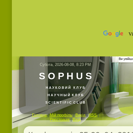
Ви увійш
Субота, 2026-08-08, 8:23 PM
S O P H U S
Н А У К О В И Й
К Л У Б
Н А У Ч Н Ы Й К Л У Б
S C I E N T I F I C C L U B
Головна
|
Мій профіль
|
Вихід
|
RSS
|
Реєстрація
|
Вхід