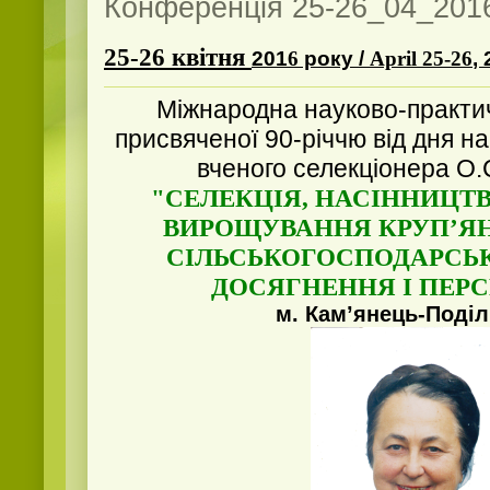
Конференція 25-26_04_2016
25-26
квіт
ня
201
6
року /
April
25-26
,
Міжнародна науково-практи
присвяченої 90-річчю від дня н
вченого селекціонера О.
"
СЕЛЕКЦІЯ, НАСІННИЦТВ
ВИРОЩУВАННЯ КРУП’Я
СІЛЬСЬКОГОСПОДАРСЬК
ДОСЯГНЕННЯ І ПЕР
м. Кам’янець-Поді