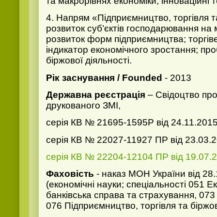
та макрорівнях економіки; інноваційні 
4. Напрям «Підприємництво, торгівля та
розвиток суб’єктів господарювання на м
розвиток форм підприємництва; торгіве
індикатор економічного зростання; пр
біржової діяльності.
Рік заснування / Founded
- 2013
Державна реєстрація
– Свідоцтво пр
друкованого ЗМІ,
серія КВ № 21695-1595Р від 24.11.2015
серія КВ № 22027-11927 ПР від 23.03.2
серія КВ № 22204-12104 ПР від 19.07.2
Фаховість
- наказ МОН України від 2
(економічні науки; спеціальності 051 Е
банківська справа та страхування, 07
076 Підприємництво, торгівля та біржов