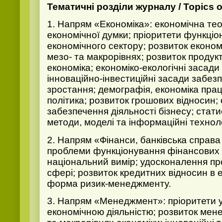
Тематичні розділи журналу / Topics of
1. Напрям «Економіка»: економічна теор
економічної думки; пріоритети функціо
економічного сектору; розвиток економ
мезо- та макрорівнях; розвиток продук
економіка; економіко-екологічні засади
інноваційно-інвестиційні засади забез
зростання; демографія, економіка праці
політика; розвиток грошових відносин;
забезпечення діяльності бізнесу; стати
методи, моделі та інформаційні технолог
2. Напрям «Фінанси, банківська справа
проблеми функціонування фінансових с
національний вимір; удосконалення про
сфері; розвиток кредитних відносин в е
форма ризик-менеджменту.
3. Напрям «Менеджмент»: пріоритети у
економічною діяльністю; розвиток мене