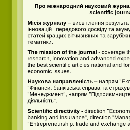
Про міжнародний науковий журнал 
scientific journ
Місія журналу
– висвітлення результа
інновацій і передового досвіду та аку
статей кращих вітчизняних та зарубіжн
тематики.
The mission of the journal
- coverage th
research, innovation and advanced expe
the best scientific articles national and f
economic issues.
Наукова направленість
– напрям "Еко
"Фінанси, банківська справа та страху
"Менеджмент", напрям "Підприємництво
діяльність".
Scientific directivity -
direction "Economi
banking and insurance", direction "Manag
"Entrepreneurship, trade and exchange ac