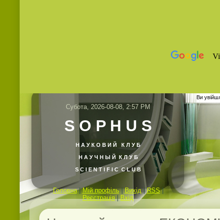
Ви увійш
Субота, 2026-08-08, 2:57 PM
S O P H U S
Н А У К О В И Й
К Л У Б
Н А У Ч Н Ы Й К Л У Б
S C I E N T I F I C C L U B
Головна
|
Мій профіль
|
Вихід
|
RSS
|
Реєстрація
|
Вхід